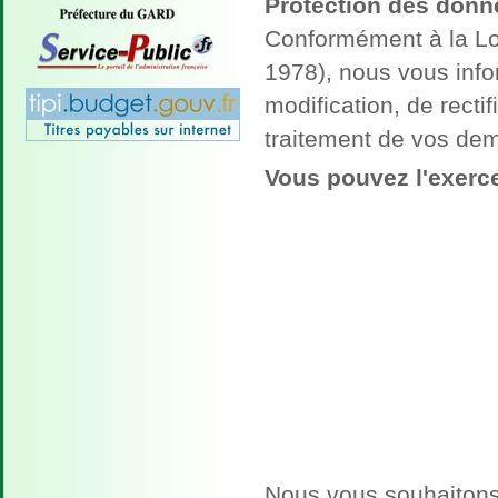
Protection des donn
VIDE GRENIER
Conformément à la Loi
Le vide grenier, gratuit,
1978), nous vous info
sans incription aura lieu le
7 juin. Exposant :...
modification, de rect
En savoir plus...
traitement de vos de
Vous pouvez l'exerce
Nous vous souhaitons 