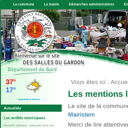
La commune
La mairie
Démarches administratives
En
VIDE GRENIER
Le vide grenier, gratuit,
Vous êtes ici :
Accuei
sans incription aura lieu le
7 juin. Exposant :...
Les mentions 
En savoir plus...
Le site de la commun
Actualités
Mairistem
Les arrêtés municipaux
Merci de lire attentiv
Nouvelle rubrique : retrouvez tous nos