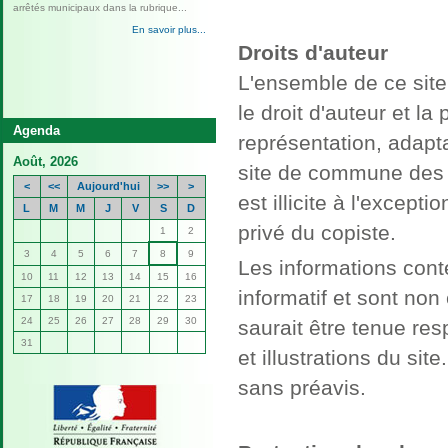
arrêtés municipaux dans la rubrique...
En savoir plus...
Droits d'auteur
L'ensemble de ce site 
le droit d'auteur et la
Agenda
Permanences du Maire
représentation, adapta
Août, 2026
Les permanences
site de commune des 
(sans rendez-vous)
<
<<
Aujourd'hui
>>
>
du Nouveau Maire,
est illicite à l'excep
L
M
M
J
V
S
D
Mr Rémy Clémencier,...
privé du copiste.
1
2
En savoir plus...
3
4
5
6
7
8
9
Les informations cont
10
11
12
13
14
15
16
informatif et sont no
17
18
19
20
21
22
23
Le nouveau Conseil Municipal
24
25
26
27
28
29
30
saurait être tenue re
La nouvelle équipe
31
municipale est
et illustrations du sit
installée officiellement depuis le 22...
sans préavis.
En savoir plus...