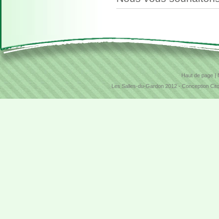
Haut de page
|
Les Salles-du-Gardon 2012 -
Conception Cit