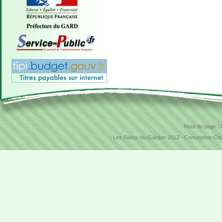
VIDE GRENIER
Le vide grenier, gratuit,
sans incription aura lieu le
7 juin. Exposant :...
En savoir plus...
Haut de page
|
Les Salles-du-Gardon 2012 -
Conception Cit