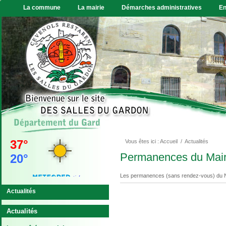
La commune
La mairie
Démarches administratives
En
Vous êtes ici :
Accueil
/
Actualités
VIDE GRENIER
Permanences du Mai
Le vide grenier, gratuit,
sans incription aura lieu le
7 juin. Exposant :...
Les permanences (sans rendez-vous) du No
En savoir plus...
Actualités
Actualités