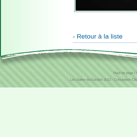
- Retour à la liste
Haut de page
|
Les Salles-du-Gardon 2012 -
Conception Cit