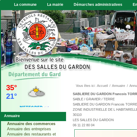
La commune
La mairie
Démarches administratives
En
Vous êtes ici :
Accueil
/
Annuaire
/
Annu
SABLIERE DU GARDON Francois TOR
SABLE / GRAVIER / TERRE
SABLIERE DU GARDON Francois TORR
ZONE INDUSTRIELLE DE L HABITARELL
30110
Annuaire
LES SALLES DU GARDON
VIDE GRENIER
Annuaire des commerces
06 11 22 80 04
Annuaire des entreprises
Le vide grenier, gratuit,
Annuaire des restaurants et
sans incription aura lieu le