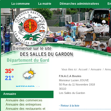
La commune
La mairie
Démarches administratives
En
Vous êtes ici :
Accueil
/
Annuaire
/
Annu
F.N.A.C.A Boules
Monsieur Lucien JOUVE
50 Rue du 11 Novembre 1918
30110
Les Salles du Gardon
Annuaire
VIDE GRENIER
Annuaire des commerces
Annuaire des entreprises
Le vide grenier, gratuit,
- Retour à la liste
Annuaire des restaurants et
sans incription aura lieu le